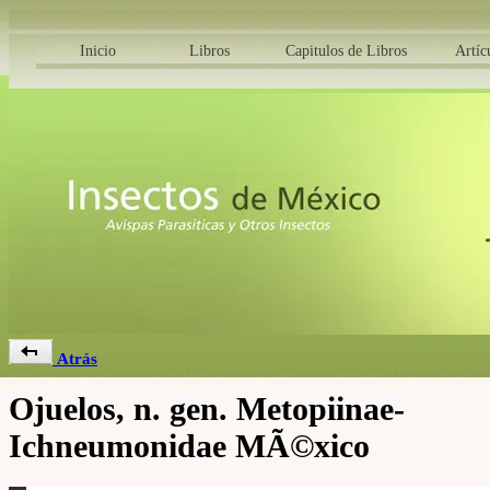
Inicio
Libros
Capitulos de Libros
Artíc
Atrás
Ojuelos, n. gen. Metopiinae-
Ichneumonidae MÃ©xico